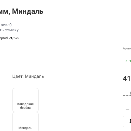
 мм, Миндаль
вов: 0
ть ссылку
u/product/675
Арти
✓
Н
Цвет: Миндаль
41
Канадская
берёза
—
Миндаль