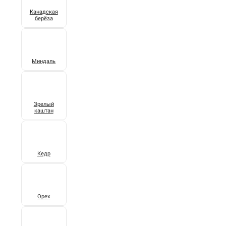
Канадская
берёза
Миндаль
Зрелый
каштан
Кедр
Орех