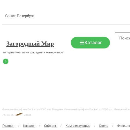
Санкт-Петербург
Каталог
Загородный Мир
интернет-магазин фасадных материалов
0
Финишный профиль Docke Lux 3000 мм, Миндаль
Финишный профиль Docke Lux 3000 мм, Миндаль бренд
767-87-36!
Docke
Главная
/
Каталог
/
Сайдинг
/
Комплектующие
/
Docke
/
Финишны