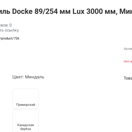
ль Docke 89/254 мм Lux 3000 мм, М
вов: 0
ть ссылку
u/product/726
Арти
Нет 
Цвет: Миндаль
Тов
Приморский
Канадская
берёза