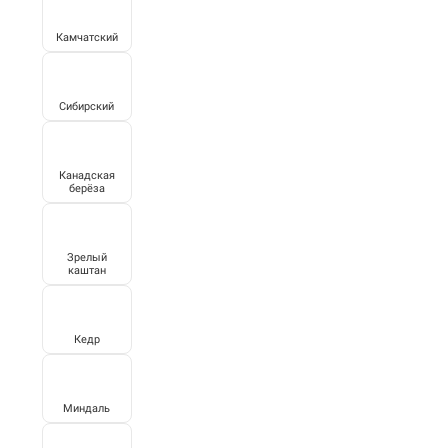
Камчатский
Сибирский
Канадская
берёза
Зрелый
каштан
Кедр
Миндаль