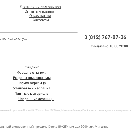
Доставка и самовывоз
Оплата и возврат
О компании
Контакты
8 (812) 767-87-36
ежедневно 10:00-20:00
Сайдинг
Фасадные панели
Водосточные системы
Гибкая черепица
Утепление и изоляция
Плитные материалы
Чердачные лестницы
конный профиль Docke 89/254 мм Lux 3000 мм, Миндаль бренда Docke вы можете купить в интернет-маг
альный околооконный профиль Docke 89/254 мм Lux 3000 мм, Миндаль