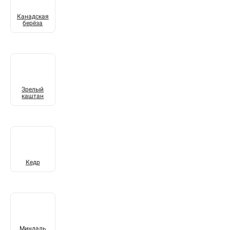
Канадская
берёза
Зрелый
каштан
Кедр
Миндаль