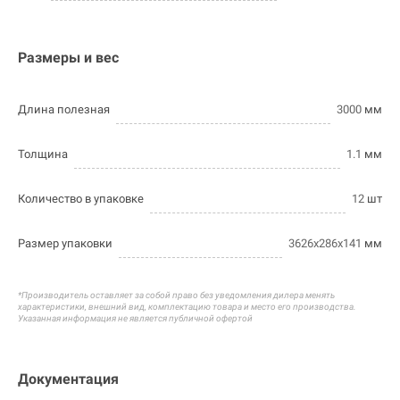
Размеры и вес
Длина полезная
3000
мм
Толщина
1.1
мм
Количество в упаковке
12
шт
Размер упаковки
3626х286х141
мм
*Производитель оставляет за собой право без уведомления дилера менять
характеристики, внешний вид, комплектацию товара и
место его производства.
Указанная информация не является публичной офертой
Документация