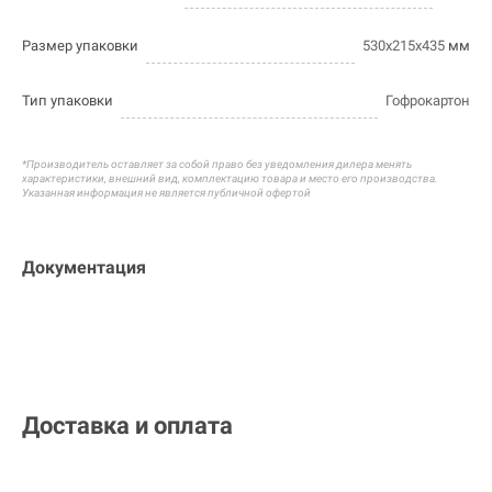
Размер упаковки
530х215х435
мм
Тип упаковки
Гофрокартон
*Производитель оставляет за собой право без уведомления дилера менять
характеристики, внешний вид, комплектацию товара и
место его производства.
Указанная информация не является публичной офертой
Документация
Доставка и оплата