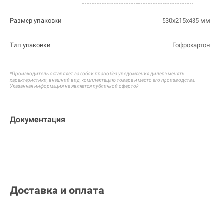
Размер упаковки
530х215х435
мм
Тип упаковки
Гофрокартон
*Производитель оставляет за собой право без уведомления дилера менять
характеристики, внешний вид, комплектацию товара и
место его производства.
Указанная информация не является публичной офертой
Документация
Доставка и оплата