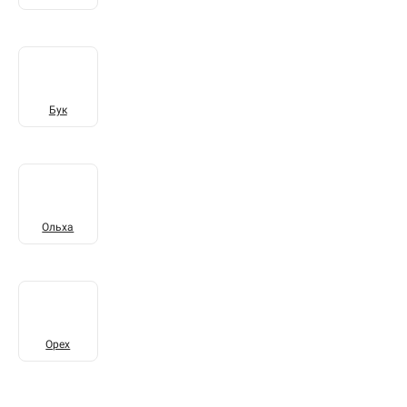
Бук
Ольха
Орех