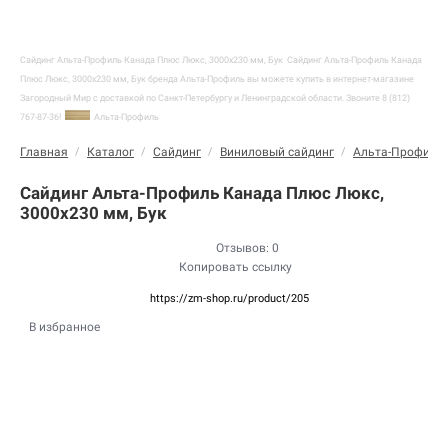
Сайдинг Альта-Профиль Канада Плюс Люкс, 3000х230 мм, Бук
Сайдинг Альта-Профиль Канада
Плюс Люкс, 3000х230 мм, Бук бренда Альта-Профиль вы можете купить в интернет-магазине
Загородный Мир с доставкой по Санкт-Петербургу и Ленинградской области. Звоните 8 (812)
767-87-36!
Альта-Профиль
Главная
/
Каталог
/
Сайдинг
/
Виниловый сайдинг
/
Альта-Профиль
Сайдинг Альта-Профиль Канада Плюс Люкс,
3000х230 мм, Бук
Отзывов: 0
Копировать ссылку
https://zm-shop.ru/product/205
В избранное