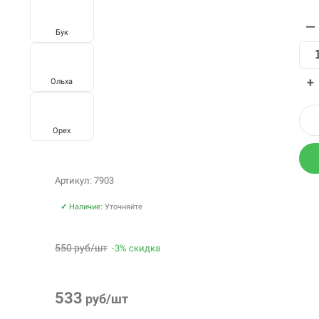
—
Бук
+
Ольха
Орех
Артикул: 7903
✓
Наличие:
Уточняйте
550 руб/шт
-3% скидка
533
руб/шт