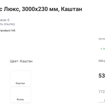
с Люкс, 3000х230 мм, Каштан
вов: 0
ть ссылку
u/product/165
Артик
✓
Н
Цвет: Каштан
550 
53
Каштан
772
Ясень