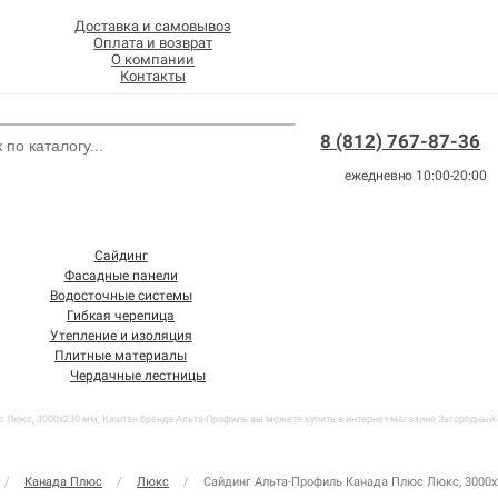
Доставка и самовывоз
Оплата и возврат
О компании
Контакты
8 (812) 767-87-36
ежедневно 10:00-20:00
Сайдинг
Фасадные панели
Водосточные системы
Гибкая черепица
Утепление и изоляция
Плитные материалы
Чердачные лестницы
 Люкс, 3000х230 мм, Каштан бренда Альта-Профиль вы можете купить в интернет-магазине Загородный М
/
Канада Плюс
/
Люкс
/
Сайдинг Альта-Профиль Канада Плюс Люкс, 3000х