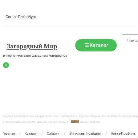
Санкт-Петербург
Каталог
Загородный Мир
интернет-магазин фасадных материалов
0
Сайдинг Альта-Профиль Канада Плюс Люкс, 3000х230 мм, Каштан
Сайдинг Альта-Профиль Канада Плюс
и Ленинградской области. Звоните 8 (812) 767-87-36!
Альта-Профиль
Главная
/
Каталог
/
Сайдинг
/
Виниловый сайдинг
/
Альта-Профиль