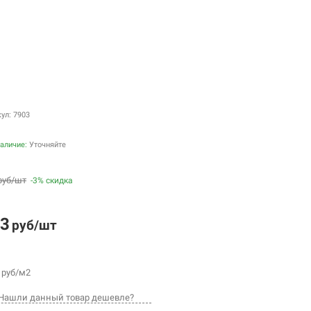
ул: 7903
аличие:
Уточняйте
руб/шт
-3% скидка
3
руб/шт
руб/м2
Нашли данный товар дешевле?