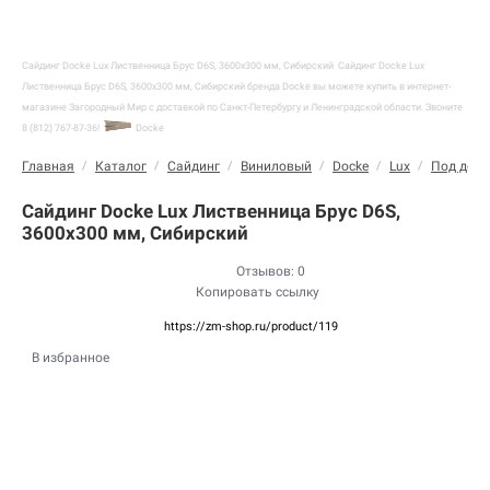
Сайдинг Docke Lux Лиственница Брус D6S, 3600х300 мм, Сибирский
Сайдинг Docke Lux
Лиственница Брус D6S, 3600х300 мм, Сибирский бренда Docke вы можете купить в интернет-
магазине Загородный Мир с доставкой по Санкт-Петербургу и Ленинградской области. Звоните
8 (812) 767-87-36!
Docke
Главная
/
Каталог
/
Сайдинг
/
Виниловый
/
Docke
/
Lux
/
Под дере
Сайдинг Docke Lux Лиственница Брус D6S,
3600х300 мм, Сибирский
Отзывов: 0
Копировать ссылку
https://zm-shop.ru/product/119
В избранное