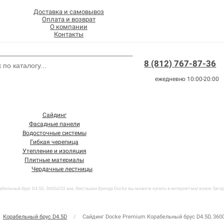
Доставка и самовывоз
Оплата и возврат
О компании
Контакты
8 (812) 767-87-36
ежедневно 10:00-20:00
Сайдинг
Фасадные панели
Водосточные системы
Гибкая черепица
Утепление и изоляция
Плитные материалы
Чердачные лестницы
бельный брус D4.5D, 3600х232 мм, Фисташки бренда Docke вы можете купить в интернет-магазине Загоро
Корабельный брус D4.5D
/
Сайдинг Docke Premium Корабельный брус D4.5D, 360