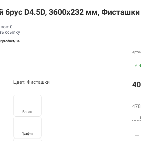
 брус D4.5D, 3600х232 мм, Фисташк
вов: 0
ть ссылку
u/product/34
Арти
✓
Н
Цвет: Фисташки
40
478
Банан
Графит
—