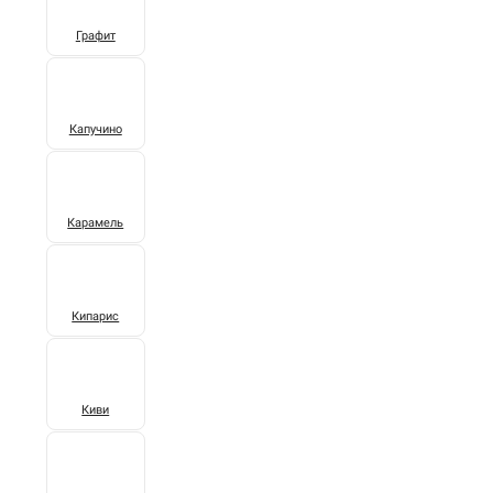
Графит
Капучино
Карамель
Кипарис
Киви