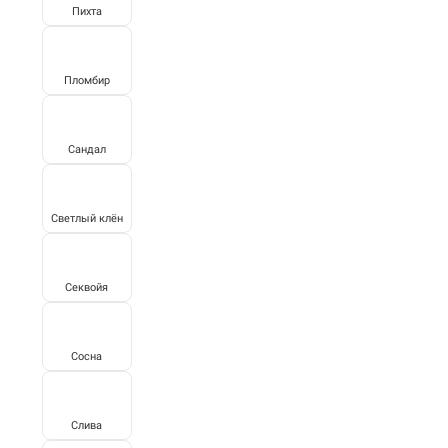
Пихта
Пломбир
Сандал
Светлый клён
Секвойя
Сосна
Слива