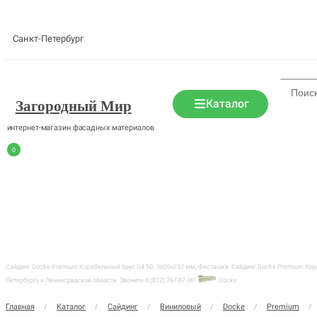
Санкт-Петербург
Каталог
Загородный Мир
интернет-магазин фасадных материалов
0
Сайдинг Docke Premium Корабельный брус D4.5D, 3600х232 мм, Фисташки
Сайдинг Docke Premium Кора
Петербургу и Ленинградской области. Звоните 8 (812) 767-87-36!
Docke
Главная
/
Каталог
/
Сайдинг
/
Виниловый
/
Docke
/
Premium
/