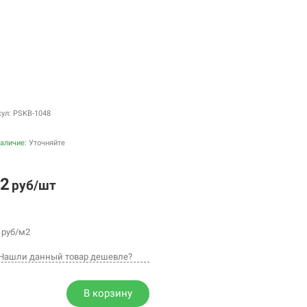
и
кул: PSKB-1048
аличие:
Уточняйте
2
руб/шт
руб/м2
Нашли данный товар дешевле?
В корзину