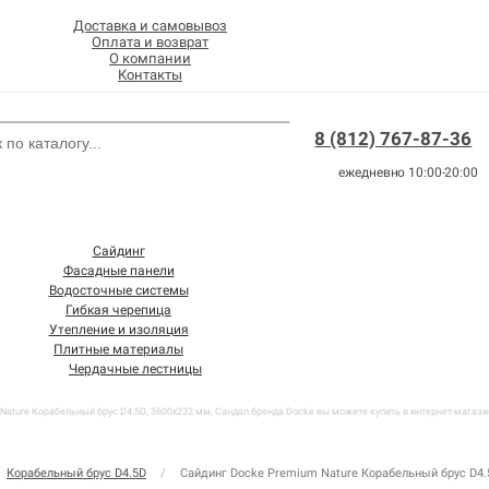
Доставка и самовывоз
Оплата и возврат
О компании
Контакты
8 (812) 767-87-36
ежедневно 10:00-20:00
Сайдинг
Фасадные панели
Водосточные системы
Гибкая черепица
Утепление и изоляция
Плитные материалы
Чердачные лестницы
Nature Корабельный брус D4.5D, 3600х232 мм, Сандал бренда Docke вы можете купить в интернет-магази
Корабельный брус D4.5D
/
Сайдинг Docke Premium Nature Корабельный брус D4.5