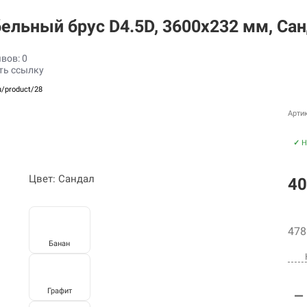
бельный брус D4.5D, 3600х232 мм, Са
вов: 0
ть ссылку
u/product/28
Арти
✓
Н
Цвет: Сандал
40
478
Банан
Графит
—