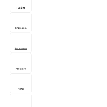
Графит
Капучино
Карамель
Кипарис
Киви