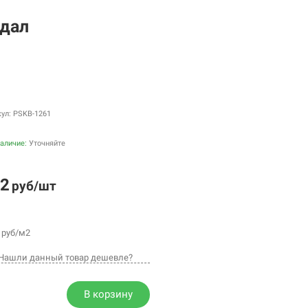
ндал
кул: PSKB-1261
аличие:
Уточняйте
2
руб/шт
руб/м2
Нашли данный товар дешевле?
В корзину