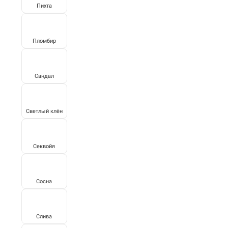
Пихта
Пломбир
Сандал
Светлый клён
Секвойя
Сосна
Слива