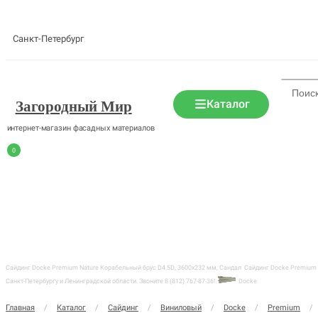
Санкт-Петербург
Каталог
Загородный Мир
интернет-магазин фасадных материалов
0
Сайдинг Docke Premium Nature Корабельный брус D4.5D, 3600х232 мм, Сандал
Сайдинг Docke Premium 
Санкт-Петербургу и Ленинградской области. Звоните 8 (812) 767-87-36!
Docke
Главная
/
Каталог
/
Сайдинг
/
Виниловый
/
Docke
/
Premium
/