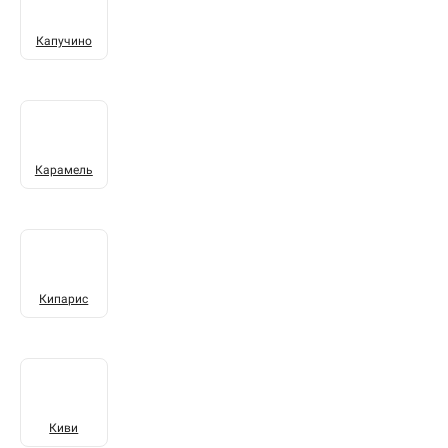
Капучино
Карамель
Кипарис
Киви