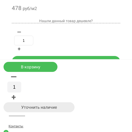
478
руб/м2
Нашли данный товар дешевле?
—
+
В корзину
В корзину
В корзине
—
Каталог
Купить в 1 клик
WhatsApp
+
Уточнить наличие товара
Корзина
Уточнить наличие
Замер / Расчёт / Консультация
Позвонить
Контакты