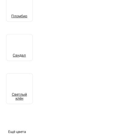
Пломбир
Сандал
Светлый
клён
Ещё цвета