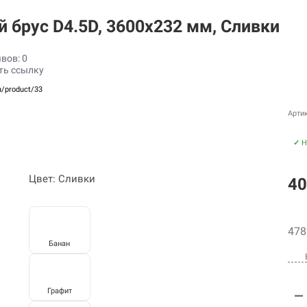
 брус D4.5D, 3600х232 мм, Сливки
вов: 0
ть ссылку
u/product/33
Арти
✓
Н
Цвет: Сливки
40
478
Банан
Графит
—