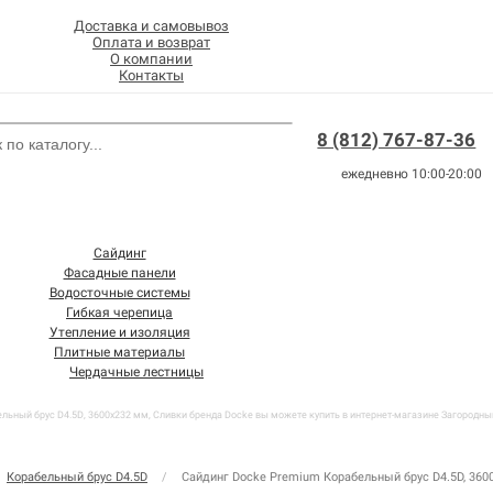
Доставка и самовывоз
Оплата и возврат
О компании
Контакты
8 (812) 767-87-36
ежедневно 10:00-20:00
Сайдинг
Фасадные панели
Водосточные системы
Гибкая черепица
Утепление и изоляция
Плитные материалы
Чердачные лестницы
ьный брус D4.5D, 3600х232 мм, Сливки бренда Docke вы можете купить в интернет-магазине Загородный 
Корабельный брус D4.5D
/
Сайдинг Docke Premium Корабельный брус D4.5D, 360