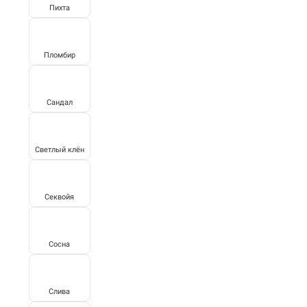
Пихта
Пломбир
Сандал
Светлый клён
Секвойя
Сосна
Слива