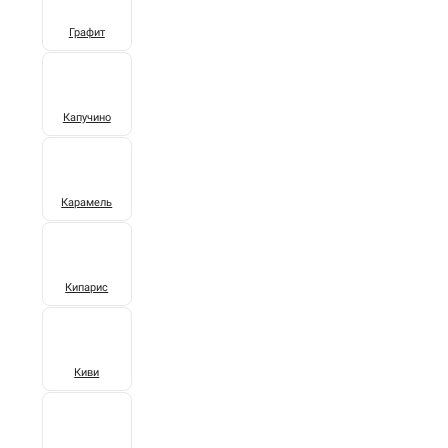
Графит
Капучино
Карамель
Кипарис
Киви