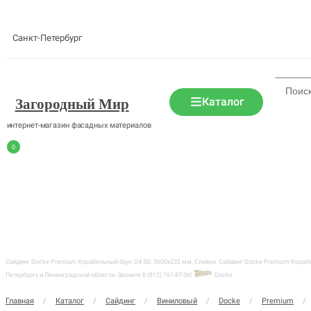
Санкт-Петербург
Каталог
Загородный Мир
интернет-магазин фасадных материалов
0
Сайдинг Docke Premium Корабельный брус D4.5D, 3600х232 мм, Сливки
Сайдинг Docke Premium Корабел
Петербургу и Ленинградской области. Звоните 8 (812) 767-87-36!
Docke
Главная
/
Каталог
/
Сайдинг
/
Виниловый
/
Docke
/
Premium
/